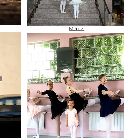
März
48