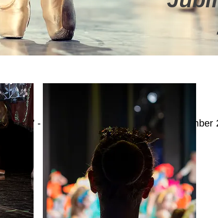
wn
s Monats" - bis zum großen Jubiläum im November