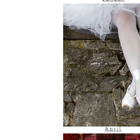
12
April