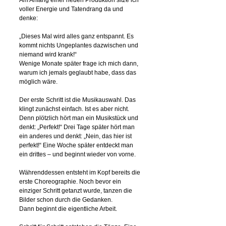
Am Anfang einer neuen Produktion sitze ich
voller Energie und Tatendrang da und
denke:
„Dieses Mal wird alles ganz entspannt. Es
kommt nichts Ungeplantes dazwischen und
niemand wird krank!“
Wenige Monate später frage ich mich dann,
warum ich jemals geglaubt habe, dass das
möglich wäre.
Der erste Schritt ist die Musikauswahl. Das
klingt zunächst einfach. Ist es aber nicht.
Denn plötzlich hört man ein Musikstück und
denkt: „Perfekt!“ Drei Tage später hört man
ein anderes und denkt: „Nein, das hier ist
perfekt!“ Eine Woche später entdeckt man
ein drittes – und beginnt wieder von vorne.
Währenddessen entsteht im Kopf bereits die
erste Choreographie. Noch bevor ein
einziger Schritt getanzt wurde, tanzen die
Bilder schon durch die Gedanken.
Dann beginnt die eigentliche Arbeit.