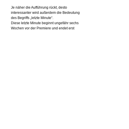
Je näher die Aufführung rückt, desto
interessanter wird außerdem die Bedeutung
des Begriffs „letzte Minute“.
Diese letzte Minute beginnt ungefähr sechs
Wochen vor der Premiere und endet erst
nach der zweiten Vorstellung.
In dieser Zeit erledigt man gefühlt zehn
Dinge gleichzeitig und sehnt sich
gelegentlich nach einem zehnjährigen
Karibikurlaub.
Doch dann wird monatelange Arbeit plötzlich
lebendig und am Ende fügt sich alles
zusammen.
Und genau in diesem Moment, wenn sich
der Vorhang hebt, weiß man wieder, warum
man all das macht.
Denn am Ende stellt man fest, dass nicht nur
das Stück gewachsen ist, sondern alle, die
daran beteiligt waren.
In diesem Sinne husche ich jetzt wieder an
die Arbeit denn auch der Nussknacker will