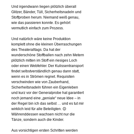
Und irgendwann liegen plötzlich überall
Glitzer, Bänder, Tüll, Sicherheitsnadeln und
Stoffproben herum. Niemand weiß genau,
wie das passieren konnte. Es gehört
vermutlich einfach zum Prozess.
Und natürlich wäre keine Produktion
komplett ohne die kleinen Überraschungen
des Theateralltags. Da hat der
wunderschöne Stoffballen nach zehn Metern
plötzlich mitten im Stoff ein riesiges Loch
oder einen Webfehler. Der Kulissentransport
findet selbstverständlich genau dann statt,
wenn es in Strömen regnet. Requisiten
verschwinden wie von Zauberhand,
Sicherheitsnadeln führen ein Eigenleben
und kurz vor der Generalprobe hat garantiert
noch jemand eine „geniale“ neue Idee – in
der Regel bin ich das selbst … und es tut mir
wirklich leid für alle Beteiligten. 😊
Währenddessen wachsen nicht nur die
Tänze, sondern auch die Kinder.
Aus vorsichtigen ersten Schritten werden